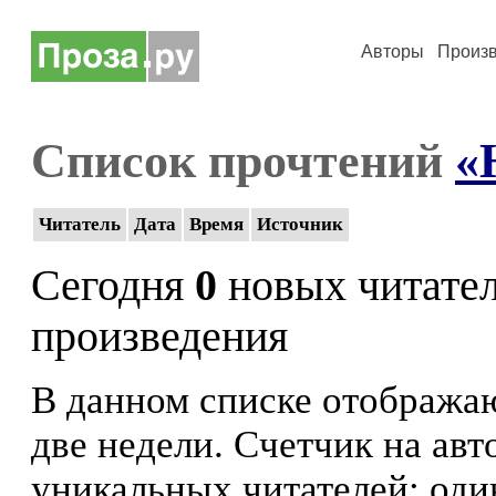
Авторы
Произ
Список прочтений
«
Читатель
Дата
Время
Источник
Сегодня
0
новых читате
произведения
В данном списке отображаю
две недели. Счетчик на ав
уникальных читателей: оди