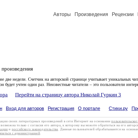
Авторы
Произведения
Рецензии
 произведения
ие две недели. Счетчик на авторской странице учитывает уникальных чит
он будет учтен один раз. Неизвестные читатели – это пользователи интер
тора
Перейти на страницу автора Николай Гуркин 3
н
Вход для авторов
Регистрация
О портале
Стихи.ру
Пр
кации своих литературных произведений в сети Интернет на основании
пользовательско
возможна только с согласия его автора, к которому вы можете обратиться на его авторс
кации
и
российского законодательства
. Данные пользователей обрабатываются на основ
вязаться с администрацией
.