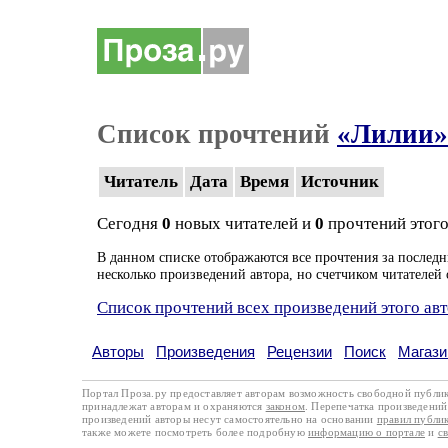
Список прочтений
«Лилии»
Читатель
Дата
Время
Источник
Сегодня
0
новых читателей и
0
прочтений этого
В данном списке отображаются все прочтения за последн
несколько произведений автора, но счетчиком читателей 
Список прочтений всех произведений этого ав
Авторы
Произведения
Рецензии
Поиск
Магази
Портал Проза.ру предоставляет авторам возможность свободной публи
принадлежат авторам и охраняются
законом
. Перепечатка произведений 
произведений авторы несут самостоятельно на основании
правил публи
также можете посмотреть более подробную
информацию о портале
и
с