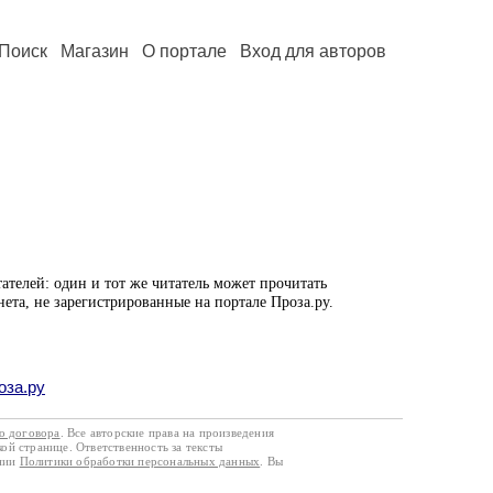
Поиск
Магазин
О портале
Вход для авторов
ателей: один и тот же читатель может прочитать
нета, не зарегистрированные на портале Проза.ру.
оза.ру
го договора
. Все авторские права на произведения
кой странице. Ответственность за тексты
ании
Политики обработки персональных данных
. Вы