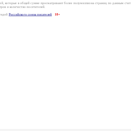
лей, которые в общей сумме просматривают более полумиллиона страниц по данным сче
тров и количество посетителей.
эгидой
Российского союза писателей
18+