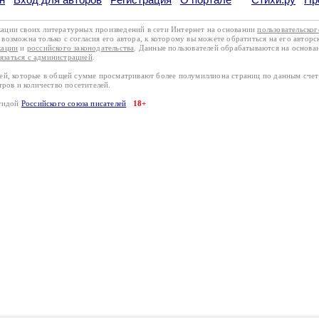
кации своих литературных произведений в сети Интернет на основании
пользовательско
возможна только с согласия его автора, к которому вы можете обратиться на его авторс
кации
и
российского законодательства
. Данные пользователей обрабатываются на основ
вязаться с администрацией
.
лей, которые в общей сумме просматривают более полумиллиона страниц по данным сче
тров и количество посетителей.
эгидой
Российского союза писателей
18+