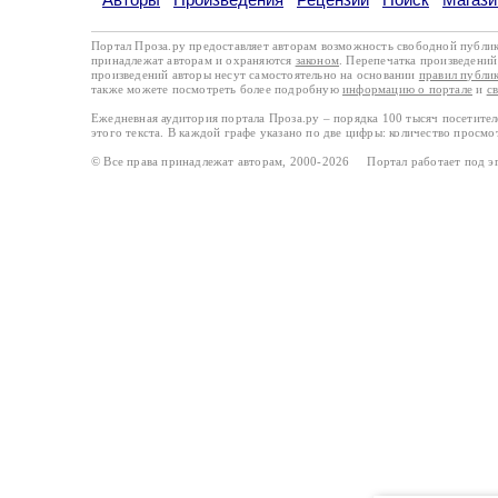
Портал Проза.ру предоставляет авторам возможность свободной публи
принадлежат авторам и охраняются
законом
. Перепечатка произведений 
произведений авторы несут самостоятельно на основании
правил публи
также можете посмотреть более подробную
информацию о портале
и
с
Ежедневная аудитория портала Проза.ру – порядка 100 тысяч посетите
этого текста. В каждой графе указано по две цифры: количество просмо
© Все права принадлежат авторам, 2000-2026 Портал работает под 