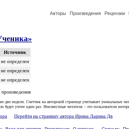
Авторы
Произведения
Рецензии
Ученика»
Источник
не определен
не определен
не определен
 произведения
ие две недели. Счетчик на авторской странице учитывает уникальных чит
он будет учтен один раз. Неизвестные читатели – это пользователи интер
тора
Перейти на страницу автора Ирина Ларина Дв
н
Вход для авторов
Регистрация
О портале
Стихи.ру
Пр