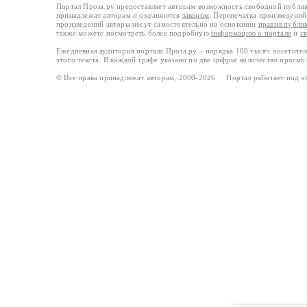
Портал Проза.ру предоставляет авторам возможность свободной публи
принадлежат авторам и охраняются
законом
. Перепечатка произведений 
произведений авторы несут самостоятельно на основании
правил публи
также можете посмотреть более подробную
информацию о портале
и
с
Ежедневная аудитория портала Проза.ру – порядка 100 тысяч посетите
этого текста. В каждой графе указано по две цифры: количество просмо
© Все права принадлежат авторам, 2000-2026 Портал работает под 