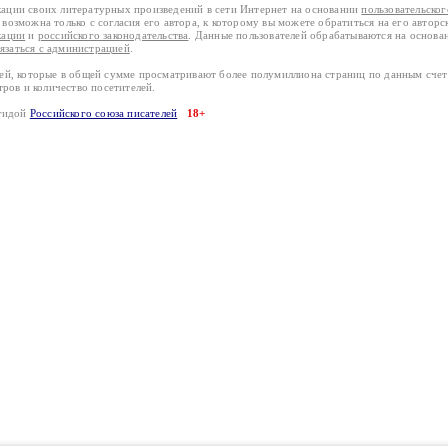
кации своих литературных произведений в сети Интернет на основании
пользовательско
возможна только с согласия его автора, к которому вы можете обратиться на его авторс
кации
и
российского законодательства
. Данные пользователей обрабатываются на основ
вязаться с администрацией
.
лей, которые в общей сумме просматривают более полумиллиона страниц по данным сче
тров и количество посетителей.
эгидой
Российского союза писателей
18+