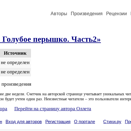
Авторы
Произведения
Рецензии
 Голубое перышко. Часть2»
Источник
не определен
не определен
 произведения
ие две недели. Счетчик на авторской странице учитывает уникальных чит
он будет учтен один раз. Неизвестные читатели – это пользователи интер
тора
Перейти на страницу автора Оллета
н
Вход для авторов
Регистрация
О портале
Стихи.ру
Пр