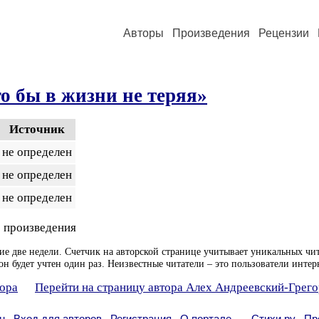
Авторы
Произведения
Рецензии
о бы в жизни не теряя»
Источник
не определен
не определен
не определен
 произведения
ие две недели. Счетчик на авторской странице учитывает уникальных чит
он будет учтен один раз. Неизвестные читатели – это пользователи интер
тора
Перейти на страницу автора Алех Андреевский-Грего
н
Вход для авторов
Регистрация
О портале
Стихи.ру
Пр