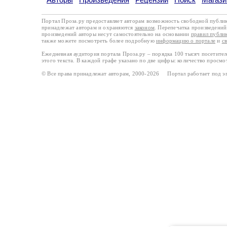
Портал Проза.ру предоставляет авторам возможность свободной публи
принадлежат авторам и охраняются
законом
. Перепечатка произведений 
произведений авторы несут самостоятельно на основании
правил публи
также можете посмотреть более подробную
информацию о портале
и
с
Ежедневная аудитория портала Проза.ру – порядка 100 тысяч посетите
этого текста. В каждой графе указано по две цифры: количество просмо
© Все права принадлежат авторам, 2000-2026 Портал работает под 