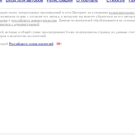
кации своих литературных произведений в сети Интернет на основании
пользовательско
возможна только с согласия его автора, к которому вы можете обратиться на его авторс
кации
и
российского законодательства
. Данные пользователей обрабатываются на основ
вязаться с администрацией
.
лей, которые в общей сумме просматривают более полумиллиона страниц по данным сче
тров и количество посетителей.
эгидой
Российского союза писателей
18+