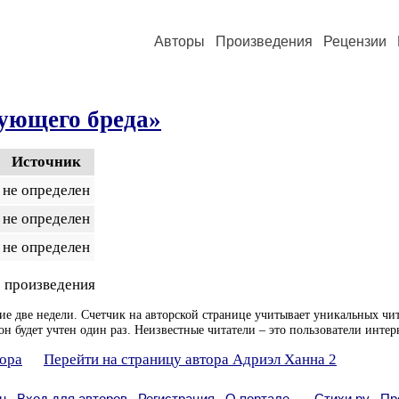
Авторы
Произведения
Рецензии
дующего бреда»
Источник
не определен
не определен
не определен
 произведения
ие две недели. Счетчик на авторской странице учитывает уникальных чит
он будет учтен один раз. Неизвестные читатели – это пользователи интер
тора
Перейти на страницу автора Адриэл Ханна 2
н
Вход для авторов
Регистрация
О портале
Стихи.ру
Пр