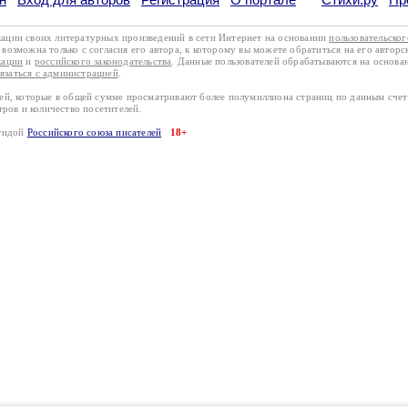
кации своих литературных произведений в сети Интернет на основании
пользовательско
возможна только с согласия его автора, к которому вы можете обратиться на его авторс
кации
и
российского законодательства
. Данные пользователей обрабатываются на основ
вязаться с администрацией
.
лей, которые в общей сумме просматривают более полумиллиона страниц по данным сче
тров и количество посетителей.
эгидой
Российского союза писателей
18+