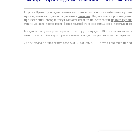
Портал Проза.ру предоставляет авторам возможность свободной публи
принадлежат авторам и охраняются
законом
. Перепечатка произведений 
произведений авторы несут самостоятельно на основании
правил публи
также можете посмотреть более подробную
информацию о портале
и
с
Ежедневная аудитория портала Проза.ру – порядка 100 тысяч посетите
этого текста. В каждой графе указано по две цифры: количество просмо
© Все права принадлежат авторам, 2000-2026 Портал работает под 