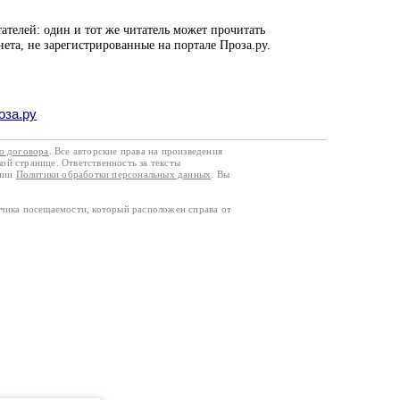
ателей: один и тот же читатель может прочитать
нета, не зарегистрированные на портале Проза.ру.
оза.ру
го договора
. Все авторские права на произведения
кой странице. Ответственность за тексты
ании
Политики обработки персональных данных
. Вы
тчика посещаемости, который расположен справа от