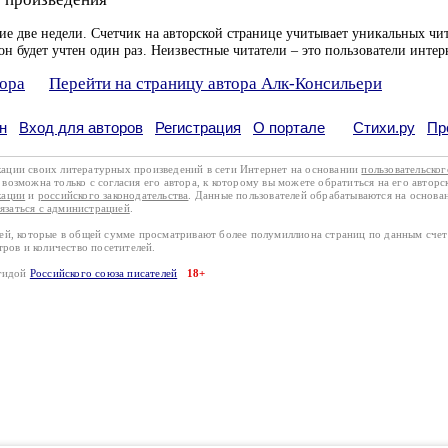
ие две недели. Счетчик на авторской странице учитывает уникальных чит
он будет учтен один раз. Неизвестные читатели – это пользователи интер
тора
Перейти на страницу автора Алк-Консильери
н
Вход для авторов
Регистрация
О портале
Стихи.ру
Пр
кации своих литературных произведений в сети Интернет на основании
пользовательско
возможна только с согласия его автора, к которому вы можете обратиться на его авторс
кации
и
российского законодательства
. Данные пользователей обрабатываются на основ
вязаться с администрацией
.
лей, которые в общей сумме просматривают более полумиллиона страниц по данным сче
тров и количество посетителей.
эгидой
Российского союза писателей
18+