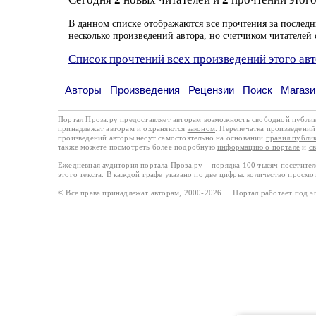
В данном списке отображаются все прочтения за последн
несколько произведений автора, но счетчиком читателей 
Список прочтений всех произведений этого ав
Авторы
Произведения
Рецензии
Поиск
Магази
Портал Проза.ру предоставляет авторам возможность свободной публи
принадлежат авторам и охраняются
законом
. Перепечатка произведений 
произведений авторы несут самостоятельно на основании
правил публи
также можете посмотреть более подробную
информацию о портале
и
с
Ежедневная аудитория портала Проза.ру – порядка 100 тысяч посетите
этого текста. В каждой графе указано по две цифры: количество просмо
© Все права принадлежат авторам, 2000-2026 Портал работает под 