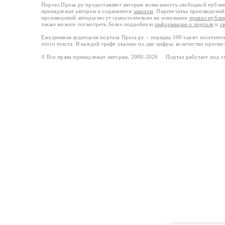
Портал Проза.ру предоставляет авторам возможность свободной публи
принадлежат авторам и охраняются
законом
. Перепечатка произведений 
произведений авторы несут самостоятельно на основании
правил публи
также можете посмотреть более подробную
информацию о портале
и
с
Ежедневная аудитория портала Проза.ру – порядка 100 тысяч посетите
этого текста. В каждой графе указано по две цифры: количество просмо
© Все права принадлежат авторам, 2000-2026 Портал работает под 