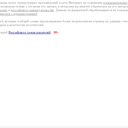
кации своих литературных произведений в сети Интернет на основании
пользовательско
возможна только с согласия его автора, к которому вы можете обратиться на его авторс
кации
и
российского законодательства
. Данные пользователей обрабатываются на основ
вязаться с администрацией
.
лей, которые в общей сумме просматривают более полумиллиона страниц по данным сче
тров и количество посетителей.
эгидой
Российского союза писателей
18+