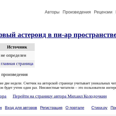
Авторы
Произведения
Рецензии
вый астероид в пи-ар пространств
Источник
не определен
главная страница
 произведения
ие две недели. Счетчик на авторской странице учитывает уникальных чит
он будет учтен один раз. Неизвестные читатели – это пользователи интер
тора
Перейти на страницу автора Михаил Колодочкин
н
Вход для авторов
Регистрация
О портале
Стихи.ру
Пр