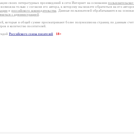
кации своих литературных произведений в сети Интернет на основании
пользовательско
возможна только с согласия его автора, к которому вы можете обратиться на его авторс
кации
и
российского законодательства
. Данные пользователей обрабатываются на основ
вязаться с администрацией
.
лей, которые в общей сумме просматривают более полумиллиона страниц по данным сче
тров и количество посетителей.
эгидой
Российского союза писателей
18+