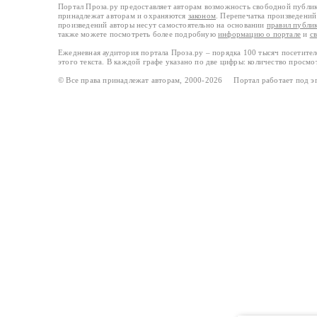
Портал Проза.ру предоставляет авторам возможность свободной публи
принадлежат авторам и охраняются
законом
. Перепечатка произведений 
произведений авторы несут самостоятельно на основании
правил публи
также можете посмотреть более подробную
информацию о портале
и
с
Ежедневная аудитория портала Проза.ру – порядка 100 тысяч посетите
этого текста. В каждой графе указано по две цифры: количество просмо
© Все права принадлежат авторам, 2000-2026 Портал работает под 