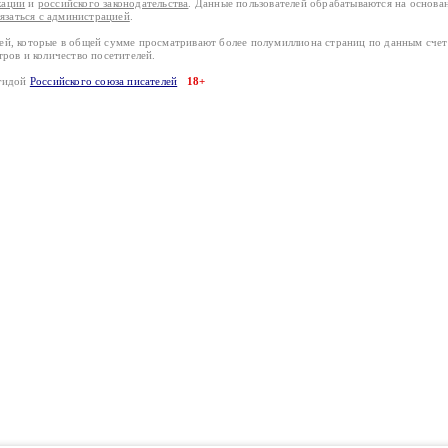
кации
и
российского законодательства
. Данные пользователей обрабатываются на основ
вязаться с администрацией
.
лей, которые в общей сумме просматривают более полумиллиона страниц по данным сче
тров и количество посетителей.
эгидой
Российского союза писателей
18+