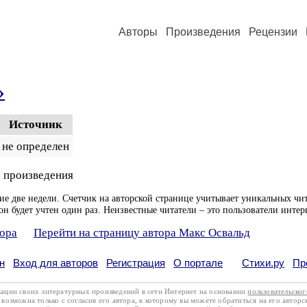
Авторы
Произведения
Рецензии
»
Источник
не определен
 произведения
ие две недели. Счетчик на авторской странице учитывает уникальных чит
он будет учтен один раз. Неизвестные читатели – это пользователи интер
тора
Перейти на страницу автора Макс Освальд
н
Вход для авторов
Регистрация
О портале
Стихи.ру
Пр
кации своих литературных произведений в сети Интернет на основании
пользовательско
возможна только с согласия его автора, к которому вы можете обратиться на его авторс