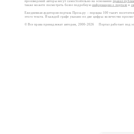
произведений авторы несут самостоятельно на основании
правил публи
также можете посмотреть более подробную
информацию о портале
и
с
Ежедневная аудитория портала Проза.ру – порядка 100 тысяч посетите
этого текста. В каждой графе указано по две цифры: количество просмо
© Все права принадлежат авторам, 2000-2026 Портал работает под 