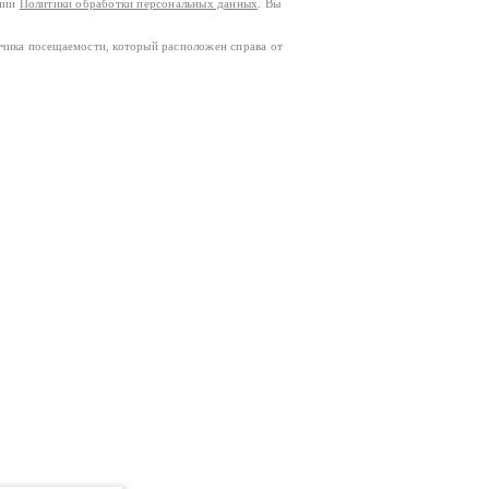
ании
Политики обработки персональных данных
. Вы
тчика посещаемости, который расположен справа от