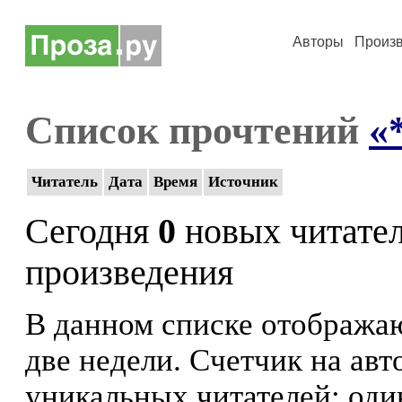
Авторы
Произ
Список прочтений
«
Читатель
Дата
Время
Источник
Сегодня
0
новых читате
произведения
В данном списке отображаю
две недели. Счетчик на ав
уникальных читателей: оди