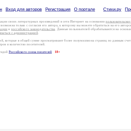
н
Вход для авторов
Регистрация
О портале
Стихи.ру
Пр
кации своих литературных произведений в сети Интернет на основании
пользовательско
возможна только с согласия его автора, к которому вы можете обратиться на его авторс
кации
и
российского законодательства
. Данные пользователей обрабатываются на основ
вязаться с администрацией
.
лей, которые в общей сумме просматривают более полумиллиона страниц по данным сче
тров и количество посетителей.
эгидой
Российского союза писателей
18+