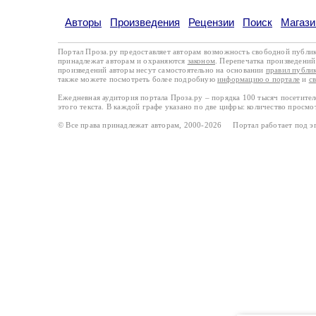
Авторы
Произведения
Рецензии
Поиск
Магази
Портал Проза.ру предоставляет авторам возможность свободной публи
принадлежат авторам и охраняются
законом
. Перепечатка произведений 
произведений авторы несут самостоятельно на основании
правил публи
также можете посмотреть более подробную
информацию о портале
и
с
Ежедневная аудитория портала Проза.ру – порядка 100 тысяч посетите
этого текста. В каждой графе указано по две цифры: количество просмо
© Все права принадлежат авторам, 2000-2026 Портал работает под 