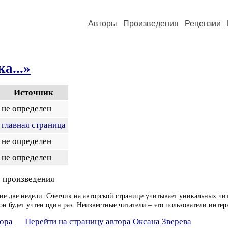
Авторы
Произведения
Рецензии
а...»
Источник
не определен
главная страница
не определен
не определен
 произведения
ие две недели. Счетчик на авторской странице учитывает уникальных чит
он будет учтен один раз. Неизвестные читатели – это пользователи интер
тора
Перейти на страницу автора Оксана Зверева