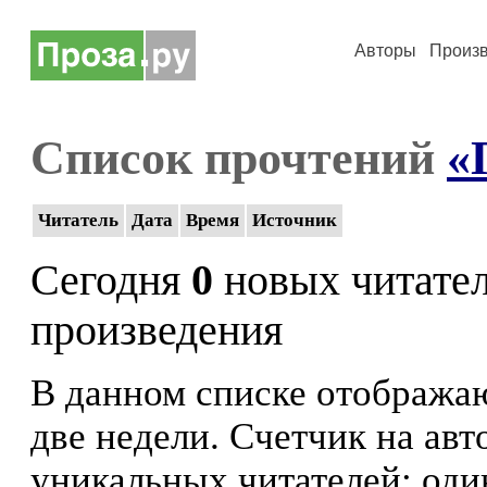
Авторы
Произ
Список прочтений
«
Читатель
Дата
Время
Источник
Сегодня
0
новых читате
произведения
В данном списке отображаю
две недели. Счетчик на ав
уникальных читателей: оди