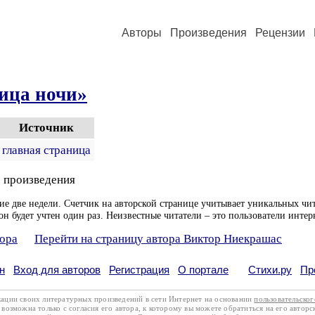
Авторы
Произведения
Рецензии
ица ночи»
Источник
главная страница
 произведения
ие две недели. Счетчик на авторской странице учитывает уникальных чит
он будет учтен один раз. Неизвестные читатели – это пользователи интер
тора
Перейти на страницу автора Виктор Ниекрашас
н
Вход для авторов
Регистрация
О портале
Стихи.ру
Пр
кации своих литературных произведений в сети Интернет на основании
пользовательско
возможна только с согласия его автора, к которому вы можете обратиться на его авторс