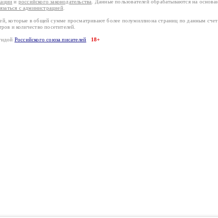
кации
и
российского законодательства
. Данные пользователей обрабатываются на основ
вязаться с администрацией
.
лей, которые в общей сумме просматривают более полумиллиона страниц по данным сче
тров и количество посетителей.
эгидой
Российского союза писателей
18+