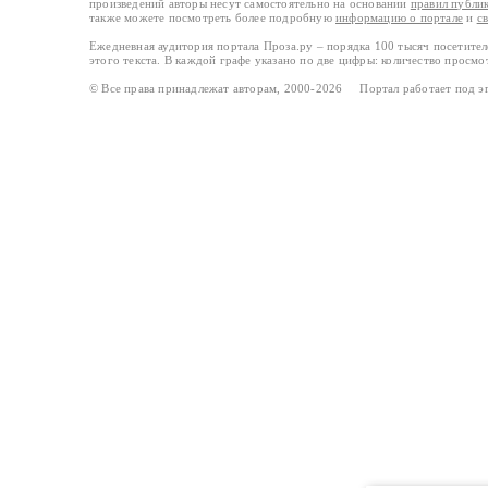
произведений авторы несут самостоятельно на основании
правил публи
также можете посмотреть более подробную
информацию о портале
и
с
Ежедневная аудитория портала Проза.ру – порядка 100 тысяч посетите
этого текста. В каждой графе указано по две цифры: количество просмо
© Все права принадлежат авторам, 2000-2026 Портал работает под 