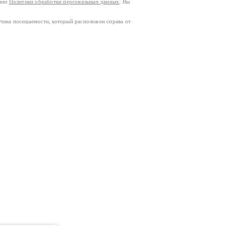
ании
Политики обработки персональных данных
. Вы
тчика посещаемости, который расположен справа от