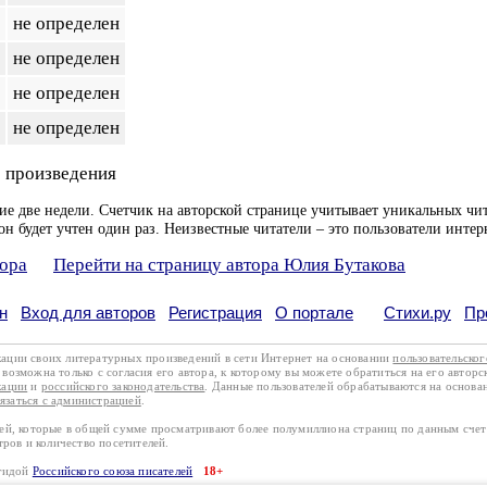
не определен
не определен
не определен
не определен
 произведения
ие две недели. Счетчик на авторской странице учитывает уникальных чит
он будет учтен один раз. Неизвестные читатели – это пользователи интер
тора
Перейти на страницу автора Юлия Бутакова
н
Вход для авторов
Регистрация
О портале
Стихи.ру
Пр
кации своих литературных произведений в сети Интернет на основании
пользовательско
возможна только с согласия его автора, к которому вы можете обратиться на его авторс
кации
и
российского законодательства
. Данные пользователей обрабатываются на основ
вязаться с администрацией
.
лей, которые в общей сумме просматривают более полумиллиона страниц по данным сче
тров и количество посетителей.
эгидой
Российского союза писателей
18+