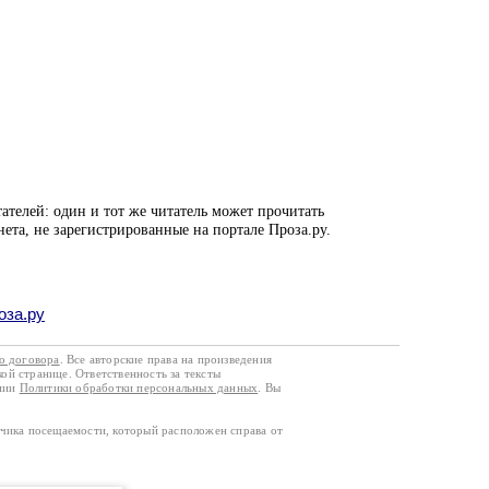
ателей: один и тот же читатель может прочитать
нета, не зарегистрированные на портале Проза.ру.
оза.ру
го договора
. Все авторские права на произведения
кой странице. Ответственность за тексты
ании
Политики обработки персональных данных
. Вы
тчика посещаемости, который расположен справа от