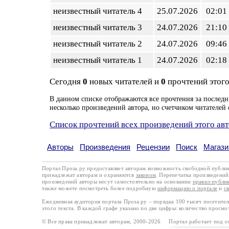
неизвестный читатель 4
25.07.2026
02:01
неизвестный читатель 3
24.07.2026
21:10
неизвестный читатель 2
24.07.2026
09:46
неизвестный читатель 1
24.07.2026
02:18
Сегодня
0
новых читателей и
0
прочтений этого
В данном списке отображаются все прочтения за последн
несколько произведений автора, но счетчиком читателей 
Список прочтений всех произведений этого ав
Авторы
Произведения
Рецензии
Поиск
Магази
Портал Проза.ру предоставляет авторам возможность свободной публи
принадлежат авторам и охраняются
законом
. Перепечатка произведений 
произведений авторы несут самостоятельно на основании
правил публи
также можете посмотреть более подробную
информацию о портале
и
с
Ежедневная аудитория портала Проза.ру – порядка 100 тысяч посетите
этого текста. В каждой графе указано по две цифры: количество просмо
© Все права принадлежат авторам, 2000-2026 Портал работает под 