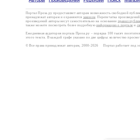
Портал Проза.ру предоставляет авторам возможность свободной публи
принадлежат авторам и охраняются
законом
. Перепечатка произведений 
произведений авторы несут самостоятельно на основании
правил публи
также можете посмотреть более подробную
информацию о портале
и
с
Ежедневная аудитория портала Проза.ру – порядка 100 тысяч посетите
этого текста. В каждой графе указано по две цифры: количество просмо
© Все права принадлежат авторам, 2000-2026 Портал работает под 