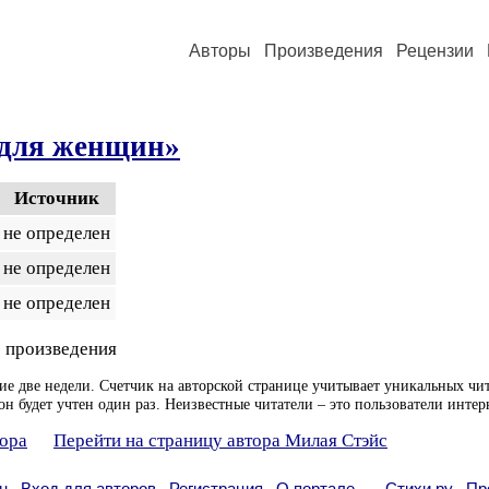
Авторы
Произведения
Рецензии
 для женщин»
Источник
не определен
не определен
не определен
 произведения
ие две недели. Счетчик на авторской странице учитывает уникальных чит
он будет учтен один раз. Неизвестные читатели – это пользователи интер
тора
Перейти на страницу автора Милая Стэйс
н
Вход для авторов
Регистрация
О портале
Стихи.ру
Пр