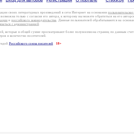
кации своих литературных произведений в сети Интернет на основании
пользовательско
возможна только с согласия его автора, к которому вы можете обратиться на его авторс
кации
и
российского законодательства
. Данные пользователей обрабатываются на основ
вязаться с администрацией
.
лей, которые в общей сумме просматривают более полумиллиона страниц по данным сче
тров и количество посетителей.
эгидой
Российского союза писателей
18+