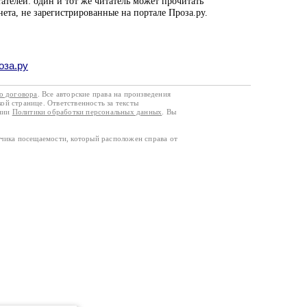
ателей: один и тот же читатель может прочитать
нета, не зарегистрированные на портале Проза.ру.
оза.ру
го договора
. Все авторские права на произведения
кой странице. Ответственность за тексты
ании
Политики обработки персональных данных
. Вы
тчика посещаемости, который расположен справа от