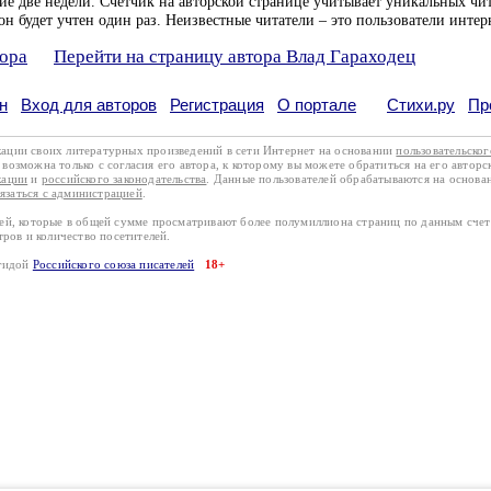
ие две недели. Счетчик на авторской странице учитывает уникальных чит
он будет учтен один раз. Неизвестные читатели – это пользователи интер
тора
Перейти на страницу автора Влад Гараходец
н
Вход для авторов
Регистрация
О портале
Стихи.ру
Пр
кации своих литературных произведений в сети Интернет на основании
пользовательско
возможна только с согласия его автора, к которому вы можете обратиться на его авторс
кации
и
российского законодательства
. Данные пользователей обрабатываются на основ
вязаться с администрацией
.
лей, которые в общей сумме просматривают более полумиллиона страниц по данным сче
тров и количество посетителей.
эгидой
Российского союза писателей
18+