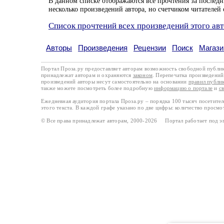
В данном списке отображаются все прочтения за последн
несколько произведений автора, но счетчиком читателей 
Список прочтений всех произведений этого ав
Авторы
Произведения
Рецензии
Поиск
Магази
Портал Проза.ру предоставляет авторам возможность свободной публи
принадлежат авторам и охраняются
законом
. Перепечатка произведений 
произведений авторы несут самостоятельно на основании
правил публи
также можете посмотреть более подробную
информацию о портале
и
с
Ежедневная аудитория портала Проза.ру – порядка 100 тысяч посетите
этого текста. В каждой графе указано по две цифры: количество просмо
© Все права принадлежат авторам, 2000-2026 Портал работает под 