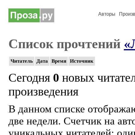
Авторы
Произ
Список прочтений
«
Читатель
Дата
Время
Источник
Сегодня
0
новых читате
произведения
В данном списке отображаю
две недели. Счетчик на ав
уникальных читателей: оди