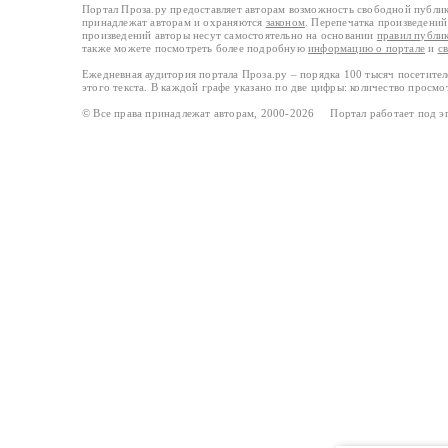
Портал Проза.ру предоставляет авторам возможность свободной публи
принадлежат авторам и охраняются
законом
. Перепечатка произведений 
произведений авторы несут самостоятельно на основании
правил публи
также можете посмотреть более подробную
информацию о портале
и
с
Ежедневная аудитория портала Проза.ру – порядка 100 тысяч посетите
этого текста. В каждой графе указано по две цифры: количество просмо
© Все права принадлежат авторам, 2000-2026 Портал работает под 