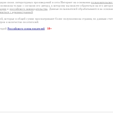
кации своих литературных произведений в сети Интернет на основании
пользовательско
возможна только с согласия его автора, к которому вы можете обратиться на его авторс
кации
и
российского законодательства
. Данные пользователей обрабатываются на основ
вязаться с администрацией
.
лей, которые в общей сумме просматривают более полумиллиона страниц по данным сче
тров и количество посетителей.
эгидой
Российского союза писателей
18+