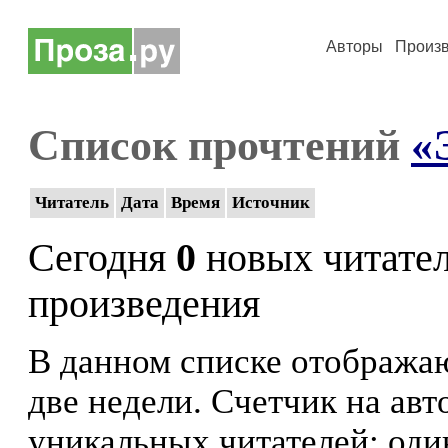
Авторы
Произ
Список прочтений
«
Читатель
Дата
Время
Источник
Сегодня
0
новых читате
произведения
В данном списке отображаю
две недели. Счетчик на ав
уникальных читателей: оди