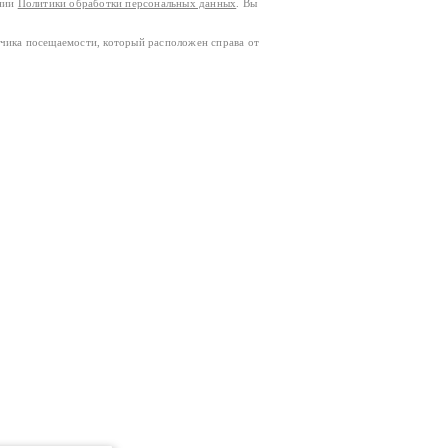
ании
Политики обработки персональных данных
. Вы
тчика посещаемости, который расположен справа от