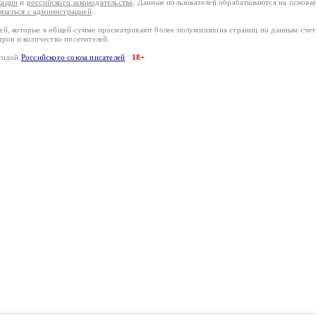
кации
и
российского законодательства
. Данные пользователей обрабатываются на основ
вязаться с администрацией
.
лей, которые в общей сумме просматривают более полумиллиона страниц по данным сче
тров и количество посетителей.
эгидой
Российского союза писателей
18+