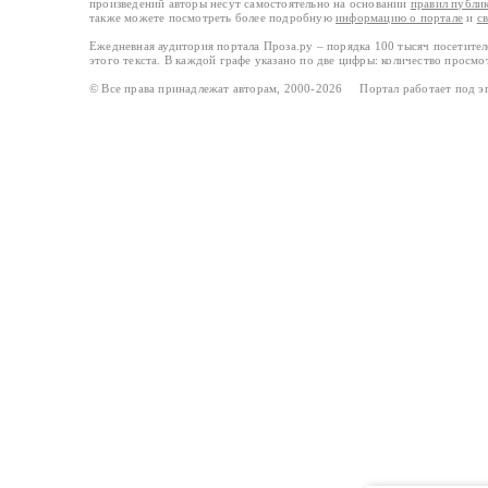
произведений авторы несут самостоятельно на основании
правил публи
также можете посмотреть более подробную
информацию о портале
и
с
Ежедневная аудитория портала Проза.ру – порядка 100 тысяч посетите
этого текста. В каждой графе указано по две цифры: количество просмо
© Все права принадлежат авторам, 2000-2026 Портал работает под 