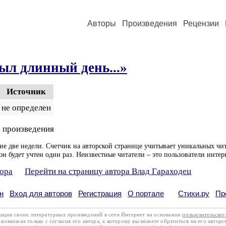
Авторы
Произведения
Рецензии
ыл длинный день...»
Источник
не определен
 произведения
ие две недели. Счетчик на авторской странице учитывает уникальных чит
он будет учтен один раз. Неизвестные читатели – это пользователи интер
тора
Перейти на страницу автора Влад Гараходец
н
Вход для авторов
Регистрация
О портале
Стихи.ру
Пр
кации своих литературных произведений в сети Интернет на основании
пользовательско
возможна только с согласия его автора, к которому вы можете обратиться на его авторс