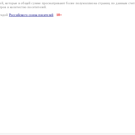
лей, которые в общей сумме просматривают более полумиллиона страниц по данным сче
тров и количество посетителей.
эгидой
Российского союза писателей
18+