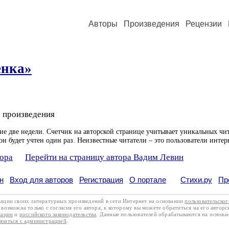
Авторы
Произведения
Рецензии
нка»
 произведения
ие две недели. Счетчик на авторской странице учитывает уникальных чит
он будет учтен один раз. Неизвестные читатели – это пользователи интер
тора
Перейти на страницу автора Вадим Левин
н
Вход для авторов
Регистрация
О портале
Стихи.ру
Пр
кации своих литературных произведений в сети Интернет на основании
пользовательско
возможна только с согласия его автора, к которому вы можете обратиться на его авторс
кации
и
российского законодательства
. Данные пользователей обрабатываются на основ
вязаться с администрацией
.