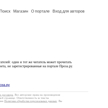
Поиск
Магазин
О портале
Вход для авторов
ателей: один и тот же читатель может прочитать
нета, не зарегистрированные на портале Проза.ру.
оза.ру
го договора
. Все авторские права на произведения
кой странице. Ответственность за тексты
ании
Политики обработки персональных данных
. Вы