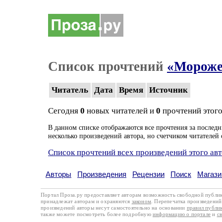
Список прочтений
«Мороже
Читатель
Дата
Время
Источник
Сегодня
0
новых читателей и
0
прочтений этого
В данном списке отображаются все прочтения за последн
несколько произведений автора, но счетчиком читателей 
Список прочтений всех произведений этого ав
Авторы
Произведения
Рецензии
Поиск
Магази
Портал Проза.ру предоставляет авторам возможность свободной публи
принадлежат авторам и охраняются
законом
. Перепечатка произведений 
произведений авторы несут самостоятельно на основании
правил публи
также можете посмотреть более подробную
информацию о портале
и
с