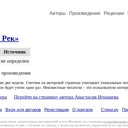
Авторы
Произведения
Рецензии
. Рек»
Источник
не определен
 произведения
ие две недели. Счетчик на авторской странице учитывает уникальных чит
он будет учтен один раз. Неизвестные читатели – это пользователи интер
тора
Перейти на страницу автора Анастасия Игнашева
н
Вход для авторов
Регистрация
О портале
Стихи.ру
Пр
кации своих литературных произведений в сети Интернет на основании
пользовательско
возможна только с согласия его автора, к которому вы можете обратиться на его авторс