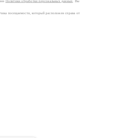
ании
Политики обработки персональных данных
. Вы
тчика посещаемости, который расположен справа от