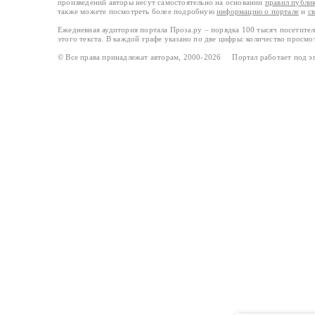
произведений авторы несут самостоятельно на основании
правил публи
также можете посмотреть более подробную
информацию о портале
и
с
Ежедневная аудитория портала Проза.ру – порядка 100 тысяч посетите
этого текста. В каждой графе указано по две цифры: количество просмо
© Все права принадлежат авторам, 2000-2026 Портал работает под 