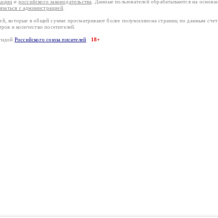
кации
и
российского законодательства
. Данные пользователей обрабатываются на основ
вязаться с администрацией
.
лей, которые в общей сумме просматривают более полумиллиона страниц по данным сче
тров и количество посетителей.
эгидой
Российского союза писателей
18+