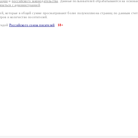
кации
и
российского законодательства
. Данные пользователей обрабатываются на основ
вязаться с администрацией
.
лей, которые в общей сумме просматривают более полумиллиона страниц по данным сче
тров и количество посетителей.
эгидой
Российского союза писателей
18+