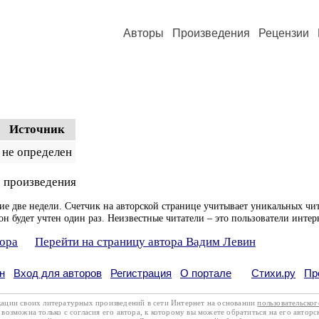
Авторы
Произведения
Рецензии
Источник
не определен
 произведения
ие две недели. Счетчик на авторской странице учитывает уникальных чит
он будет учтен один раз. Неизвестные читатели – это пользователи интер
тора
Перейти на страницу автора Вадим Левин
н
Вход для авторов
Регистрация
О портале
Стихи.ру
Пр
кации своих литературных произведений в сети Интернет на основании
пользовательско
возможна только с согласия его автора, к которому вы можете обратиться на его авторс