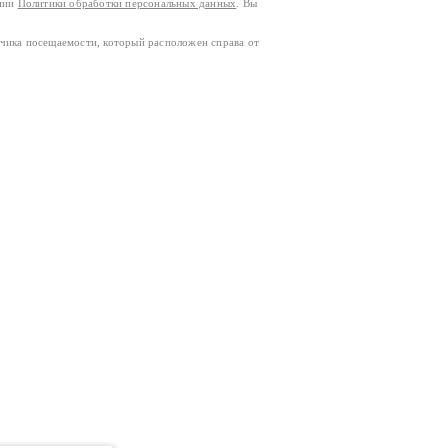
ании
Политики обработки персональных данных
. Вы
тчика посещаемости, который расположен справа от