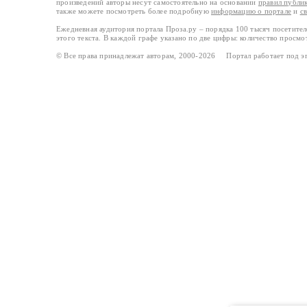
произведений авторы несут самостоятельно на основании
правил публи
также можете посмотреть более подробную
информацию о портале
и
с
Ежедневная аудитория портала Проза.ру – порядка 100 тысяч посетите
этого текста. В каждой графе указано по две цифры: количество просмо
© Все права принадлежат авторам, 2000-2026 Портал работает под 