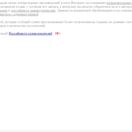
кации своих литературных произведений в сети Интернет на основании
пользовательско
возможна только с согласия его автора, к которому вы можете обратиться на его авторс
кации
и
российского законодательства
. Данные пользователей обрабатываются на основ
вязаться с администрацией
.
лей, которые в общей сумме просматривают более полумиллиона страниц по данным сче
тров и количество посетителей.
эгидой
Российского союза писателей
18+