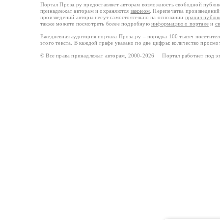
Портал Проза.ру предоставляет авторам возможность свободной публи
принадлежат авторам и охраняются
законом
. Перепечатка произведений 
произведений авторы несут самостоятельно на основании
правил публи
также можете посмотреть более подробную
информацию о портале
и
с
Ежедневная аудитория портала Проза.ру – порядка 100 тысяч посетите
этого текста. В каждой графе указано по две цифры: количество просмо
© Все права принадлежат авторам, 2000-2026 Портал работает под 