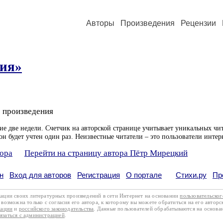
Авторы
Произведения
Рецензии
ия»
 произведения
ие две недели. Счетчик на авторской странице учитывает уникальных чит
он будет учтен один раз. Неизвестные читатели – это пользователи интер
тора
Перейти на страницу автора Пётр Мирецкий
н
Вход для авторов
Регистрация
О портале
Стихи.ру
Пр
кации своих литературных произведений в сети Интернет на основании
пользовательско
возможна только с согласия его автора, к которому вы можете обратиться на его авторс
кации
и
российского законодательства
. Данные пользователей обрабатываются на основ
вязаться с администрацией
.