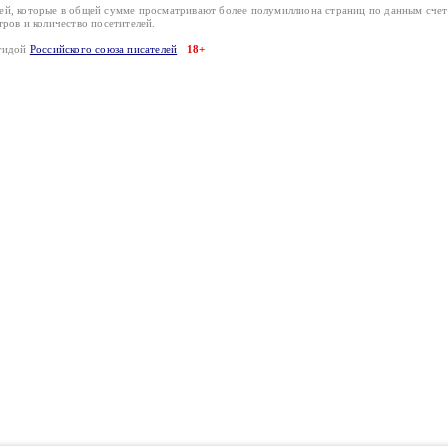
лей, которые в общей сумме просматривают более полумиллиона страниц по данным сче
тров и количество посетителей.
эгидой
Российского союза писателей
18+