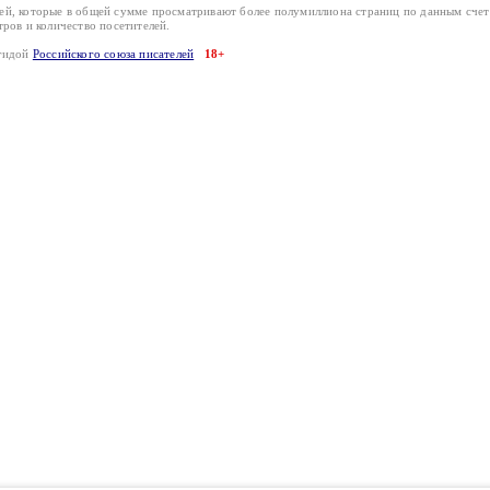
лей, которые в общей сумме просматривают более полумиллиона страниц по данным сче
тров и количество посетителей.
эгидой
Российского союза писателей
18+