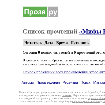
Список прочтений
«Мифы В
Читатель
Дата
Время
Источник
Сегодня
0
новых читателей и
0
прочтений этого
В данном списке отображаются все прочтения за последн
несколько произведений автора, но счетчиком читателей 
Список прочтений всех произведений этого ав
Авторы
Произведения
Рецензии
Поиск
Магази
Портал Проза.ру предоставляет авторам возможность свободной публи
принадлежат авторам и охраняются
законом
. Перепечатка произведений 
произведений авторы несут самостоятельно на основании
правил публи
также можете посмотреть более подробную
информацию о портале
и
с