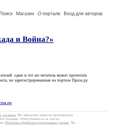
Поиск
Магазин
О портале
Вход для авторов
ада и Война?»
ателей: один и тот же читатель может прочитать
нета, не зарегистрированные на портале Проза.ру.
оза.ру
го договора
. Все авторские права на произведения
кой странице. Ответственность за тексты
ании
Политики обработки персональных данных
. Вы