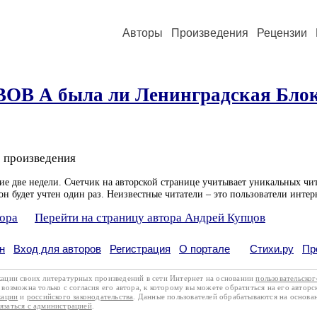
Авторы
Произведения
Рецензии
ОВ А была ли Ленинградская Блок
 произведения
ие две недели. Счетчик на авторской странице учитывает уникальных чит
он будет учтен один раз. Неизвестные читатели – это пользователи интер
тора
Перейти на страницу автора Андрей Купцов
н
Вход для авторов
Регистрация
О портале
Стихи.ру
Пр
кации своих литературных произведений в сети Интернет на основании
пользовательско
возможна только с согласия его автора, к которому вы можете обратиться на его авторс
кации
и
российского законодательства
. Данные пользователей обрабатываются на основ
вязаться с администрацией
.