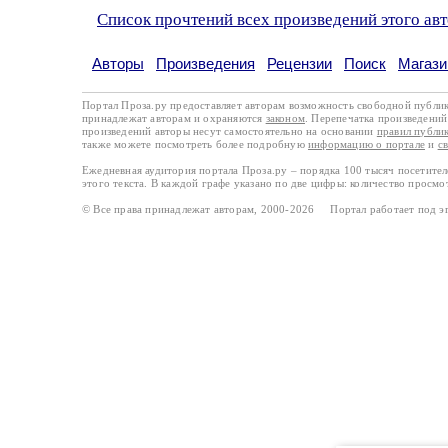
Список прочтений всех произведений этого ав
Авторы
Произведения
Рецензии
Поиск
Магази
Портал Проза.ру предоставляет авторам возможность свободной публи
принадлежат авторам и охраняются
законом
. Перепечатка произведений 
произведений авторы несут самостоятельно на основании
правил публи
также можете посмотреть более подробную
информацию о портале
и
с
Ежедневная аудитория портала Проза.ру – порядка 100 тысяч посетите
этого текста. В каждой графе указано по две цифры: количество просмо
© Все права принадлежат авторам, 2000-2026 Портал работает под 