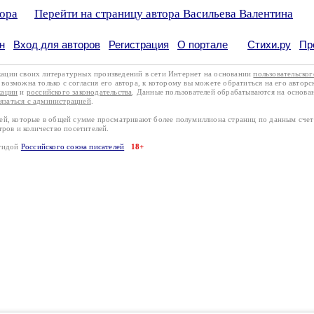
тора
Перейти на страницу автора Васильева Валентина
н
Вход для авторов
Регистрация
О портале
Стихи.ру
Пр
кации своих литературных произведений в сети Интернет на основании
пользовательско
возможна только с согласия его автора, к которому вы можете обратиться на его авторс
кации
и
российского законодательства
. Данные пользователей обрабатываются на основ
вязаться с администрацией
.
лей, которые в общей сумме просматривают более полумиллиона страниц по данным сче
тров и количество посетителей.
эгидой
Российского союза писателей
18+