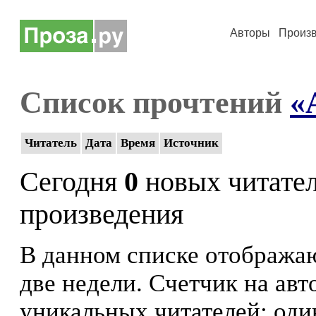
Авторы
Произ
Список прочтений
«
Читатель
Дата
Время
Источник
Сегодня
0
новых читате
произведения
В данном списке отображаю
две недели. Счетчик на ав
уникальных читателей: оди