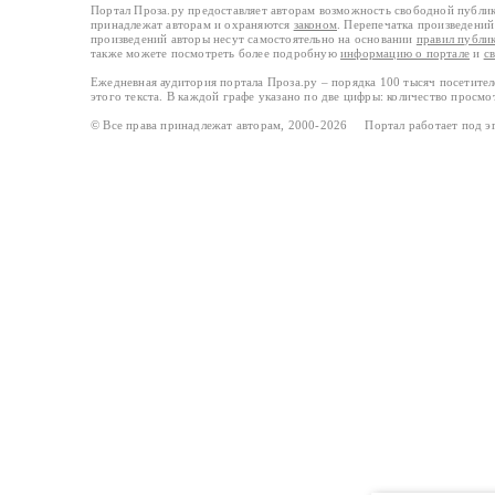
Портал Проза.ру предоставляет авторам возможность свободной публи
принадлежат авторам и охраняются
законом
. Перепечатка произведений 
произведений авторы несут самостоятельно на основании
правил публи
также можете посмотреть более подробную
информацию о портале
и
с
Ежедневная аудитория портала Проза.ру – порядка 100 тысяч посетите
этого текста. В каждой графе указано по две цифры: количество просмо
© Все права принадлежат авторам, 2000-2026 Портал работает под 