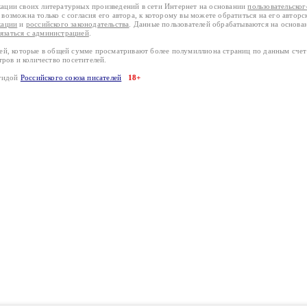
кации своих литературных произведений в сети Интернет на основании
пользовательско
возможна только с согласия его автора, к которому вы можете обратиться на его авторс
кации
и
российского законодательства
. Данные пользователей обрабатываются на основ
вязаться с администрацией
.
лей, которые в общей сумме просматривают более полумиллиона страниц по данным сче
тров и количество посетителей.
эгидой
Российского союза писателей
18+