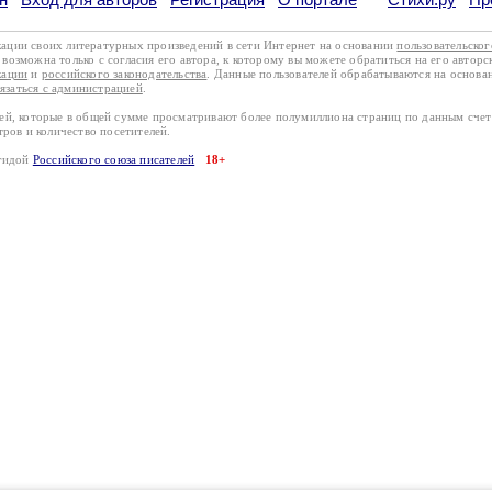
кации своих литературных произведений в сети Интернет на основании
пользовательско
возможна только с согласия его автора, к которому вы можете обратиться на его авторс
кации
и
российского законодательства
. Данные пользователей обрабатываются на основ
вязаться с администрацией
.
лей, которые в общей сумме просматривают более полумиллиона страниц по данным сче
тров и количество посетителей.
эгидой
Российского союза писателей
18+