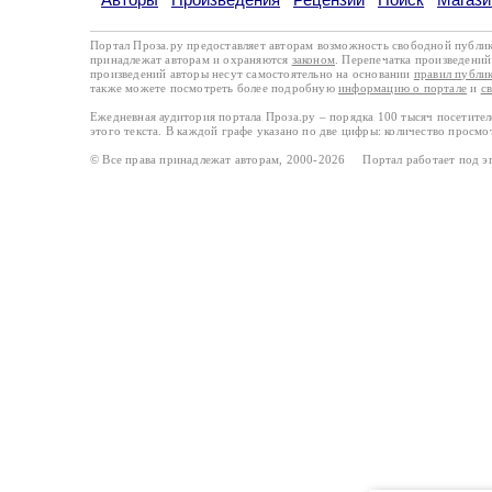
Портал Проза.ру предоставляет авторам возможность свободной публи
принадлежат авторам и охраняются
законом
. Перепечатка произведений 
произведений авторы несут самостоятельно на основании
правил публи
также можете посмотреть более подробную
информацию о портале
и
с
Ежедневная аудитория портала Проза.ру – порядка 100 тысяч посетите
этого текста. В каждой графе указано по две цифры: количество просмо
© Все права принадлежат авторам, 2000-2026 Портал работает под 