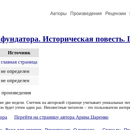
Авторы
Произведения
Рецензии
фундатора. Историческая повесть. Г
Источник
главная страница
не определен
не определен
 произведения
ие две недели. Счетчик на авторской странице учитывает уникальных чит
он будет учтен один раз. Неизвестные читатели – это пользователи интер
тора
Перейти на страницу автора Арина Царенко
н
Вход для авторов
Регистрация
О портале
Стихи.ру
Пр