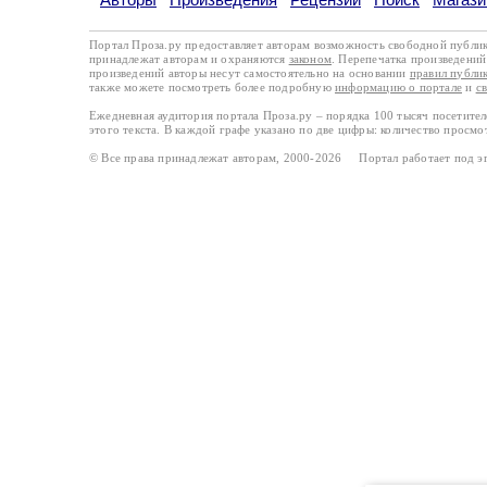
Портал Проза.ру предоставляет авторам возможность свободной публи
принадлежат авторам и охраняются
законом
. Перепечатка произведений 
произведений авторы несут самостоятельно на основании
правил публи
также можете посмотреть более подробную
информацию о портале
и
с
Ежедневная аудитория портала Проза.ру – порядка 100 тысяч посетите
этого текста. В каждой графе указано по две цифры: количество просмо
© Все права принадлежат авторам, 2000-2026 Портал работает под 