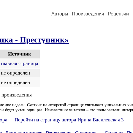
Авторы
Произведения
Рецензии
шка - Преступник»
Источник
главная страница
не определен
не определен
 произведения
ие две недели. Счетчик на авторской странице учитывает уникальных чит
он будет учтен один раз. Неизвестные читатели – это пользователи интер
тора
Перейти на страницу автора Ирина Василевская 3
н
Вход для авторов
Регистрация
О портале
Стихи.ру
Пр