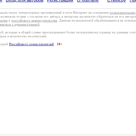
кации своих литературных произведений в сети Интернет на основании
пользовательско
возможна только с согласия его автора, к которому вы можете обратиться на его авторс
кации
и
российского законодательства
. Данные пользователей обрабатываются на основ
вязаться с администрацией
.
лей, которые в общей сумме просматривают более полумиллиона страниц по данным сче
тров и количество посетителей.
эгидой
Российского союза писателей
18+