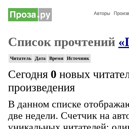
Авторы
Произ
Список прочтений
«
Читатель
Дата
Время
Источник
Сегодня
0
новых читате
произведения
В данном списке отображаю
две недели. Счетчик на ав
уникальных читателей: оди