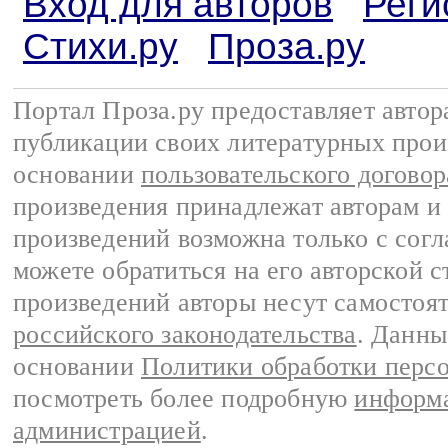
Вход для авторов
Реги
Стихи.ру
Проза.ру
Портал Проза.ру предоставляет авто
публикации своих литературных прои
основании
пользовательского договор
произведения принадлежат авторам и
произведений возможна только с согла
можете обратиться на его авторской с
произведений авторы несут самостоя
российского законодательства
. Данны
основании
Политики обработки перс
посмотреть более подробную
информа
администрацией
.