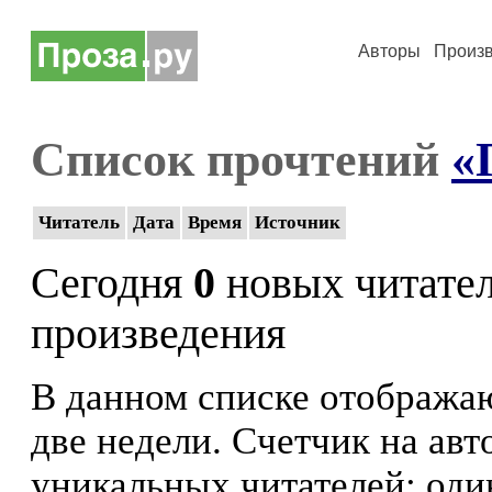
Авторы
Произ
Список прочтений
«
Читатель
Дата
Время
Источник
Сегодня
0
новых читате
произведения
В данном списке отображаю
две недели. Счетчик на ав
уникальных читателей: оди