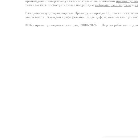
произведений авторы несут самостоятельно на основании
правил публи
также можете посмотреть более подробную
информацию о портале
и
с
Ежедневная аудитория портала Проза.ру – порядка 100 тысяч посетите
этого текста. В каждой графе указано по две цифры: количество просмо
© Все права принадлежат авторам, 2000-2026 Портал работает под 