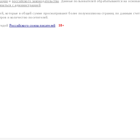
кации
и
российского законодательства
. Данные пользователей обрабатываются на основ
вязаться с администрацией
.
лей, которые в общей сумме просматривают более полумиллиона страниц по данным сче
тров и количество посетителей.
эгидой
Российского союза писателей
18+