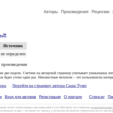
Авторы
Произведения
Рецензии
.»
Источник
не определен
 произведения
ие две недели. Счетчик на авторской странице учитывает уникальных чит
он будет учтен один раз. Неизвестные читатели – это пользователи интер
тора
Перейти на страницу автора Саша Тумп
н
Вход для авторов
Регистрация
О портале
Стихи.ру
Пр
кации своих литературных произведений в сети Интернет на основании
пользовательско
возможна только с согласия его автора, к которому вы можете обратиться на его авторс