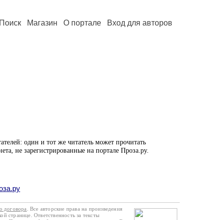
Поиск
Магазин
О портале
Вход для авторов
ателей: один и тот же читатель может прочитать
нета, не зарегистрированные на портале Проза.ру.
оза.ру
го договора
. Все авторские права на произведения
кой странице. Ответственность за тексты