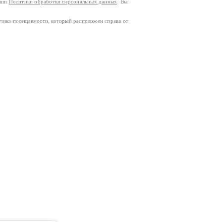
ании
Политики обработки персональных данных
. Вы
тчика посещаемости, который расположен справа от