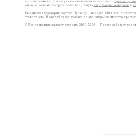
произведений авторы несут самостоятельно на основании
правил публи
также можете посмотреть более подробную
информацию о портале
и
с
Ежедневная аудитория портала Проза.ру – порядка 100 тысяч посетите
этого текста. В каждой графе указано по две цифры: количество просмо
© Все права принадлежат авторам, 2000-2026 Портал работает под 