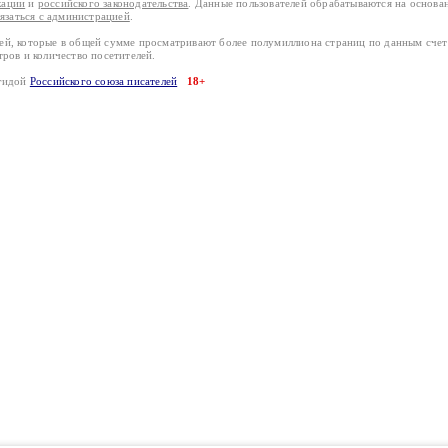
кации
и
российского законодательства
. Данные пользователей обрабатываются на основ
вязаться с администрацией
.
лей, которые в общей сумме просматривают более полумиллиона страниц по данным сче
тров и количество посетителей.
эгидой
Российского союза писателей
18+