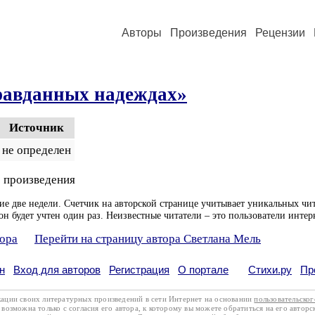
Авторы
Произведения
Рецензии
равданных надеждах»
Источник
не определен
 произведения
ие две недели. Счетчик на авторской странице учитывает уникальных чит
он будет учтен один раз. Неизвестные читатели – это пользователи интер
тора
Перейти на страницу автора Светлана Мель
н
Вход для авторов
Регистрация
О портале
Стихи.ру
Пр
кации своих литературных произведений в сети Интернет на основании
пользовательско
возможна только с согласия его автора, к которому вы можете обратиться на его авторс