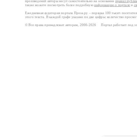
произведений авторы несут самостоятельно на основании
правил публи
также можете посмотреть более подробную
информацию о портале
и
с
Ежедневная аудитория портала Проза.ру – порядка 100 тысяч посетите
этого текста. В каждой графе указано по две цифры: количество просмо
© Все права принадлежат авторам, 2000-2026 Портал работает под 