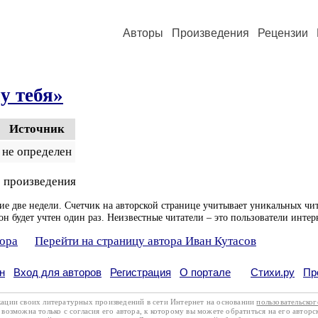
Авторы
Произведения
Рецензии
у тебя»
Источник
не определен
 произведения
ие две недели. Счетчик на авторской странице учитывает уникальных чит
он будет учтен один раз. Неизвестные читатели – это пользователи интер
тора
Перейти на страницу автора Иван Кутасов
н
Вход для авторов
Регистрация
О портале
Стихи.ру
Пр
кации своих литературных произведений в сети Интернет на основании
пользовательско
возможна только с согласия его автора, к которому вы можете обратиться на его авторс