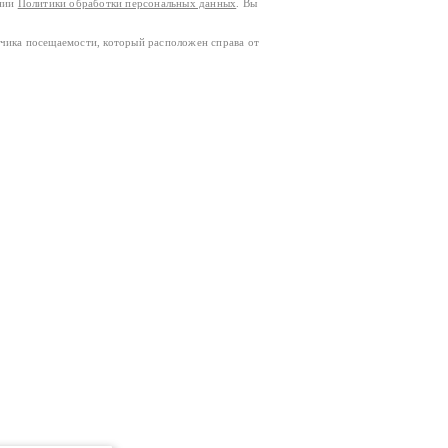
ании
Политики обработки персональных данных
. Вы
тчика посещаемости, который расположен справа от