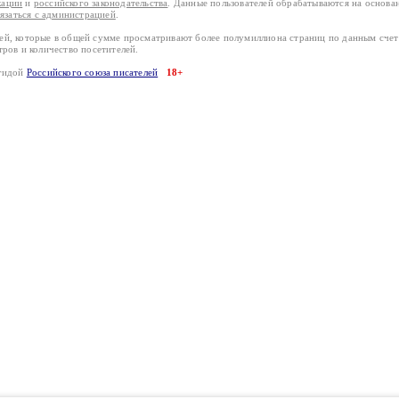
кации
и
российского законодательства
. Данные пользователей обрабатываются на основ
вязаться с администрацией
.
лей, которые в общей сумме просматривают более полумиллиона страниц по данным сче
тров и количество посетителей.
эгидой
Российского союза писателей
18+