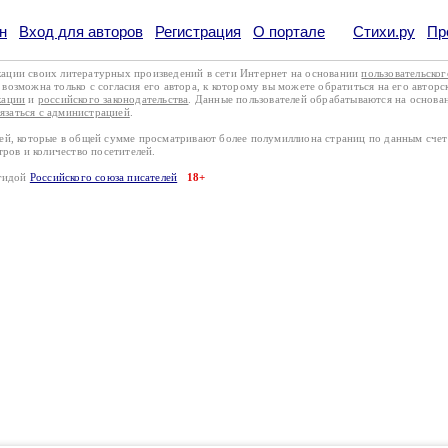
н
Вход для авторов
Регистрация
О портале
Стихи.ру
Пр
кации своих литературных произведений в сети Интернет на основании
пользовательско
возможна только с согласия его автора, к которому вы можете обратиться на его авторс
кации
и
российского законодательства
. Данные пользователей обрабатываются на основ
вязаться с администрацией
.
лей, которые в общей сумме просматривают более полумиллиона страниц по данным сче
тров и количество посетителей.
эгидой
Российского союза писателей
18+