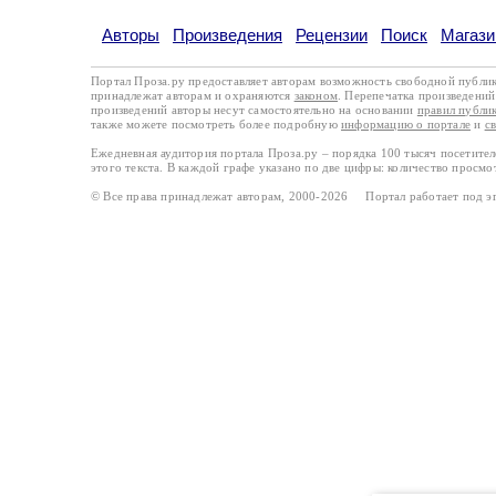
Авторы
Произведения
Рецензии
Поиск
Магази
Портал Проза.ру предоставляет авторам возможность свободной публи
принадлежат авторам и охраняются
законом
. Перепечатка произведений 
произведений авторы несут самостоятельно на основании
правил публи
также можете посмотреть более подробную
информацию о портале
и
с
Ежедневная аудитория портала Проза.ру – порядка 100 тысяч посетите
этого текста. В каждой графе указано по две цифры: количество просмо
© Все права принадлежат авторам, 2000-2026 Портал работает под 