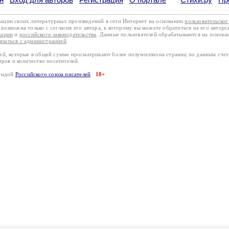
кации своих литературных произведений в сети Интернет на основании
пользовательско
возможна только с согласия его автора, к которому вы можете обратиться на его авторс
кации
и
российского законодательства
. Данные пользователей обрабатываются на основ
вязаться с администрацией
.
лей, которые в общей сумме просматривают более полумиллиона страниц по данным сче
тров и количество посетителей.
эгидой
Российского союза писателей
18+