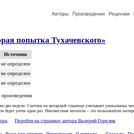
Авторы
Произведения
Рецензии
орая попытка Тухачевского»
Источник
не определен
не определен
не определен
 произведения
ие две недели. Счетчик на авторской странице учитывает уникальных чит
он будет учтен один раз. Неизвестные читатели – это пользователи интер
тора
Перейти на страницу автора Валерий Горелик
н
Вход для авторов
Регистрация
О портале
Стихи.ру
Пр