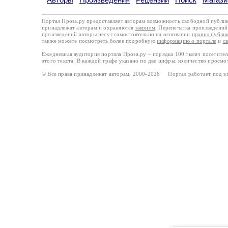
Портал Проза.ру предоставляет авторам возможность свободной публи
принадлежат авторам и охраняются
законом
. Перепечатка произведений 
произведений авторы несут самостоятельно на основании
правил публи
также можете посмотреть более подробную
информацию о портале
и
с
Ежедневная аудитория портала Проза.ру – порядка 100 тысяч посетите
этого текста. В каждой графе указано по две цифры: количество просмо
© Все права принадлежат авторам, 2000-2026 Портал работает под 