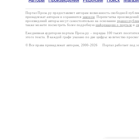
Портал Проза.ру предоставляет авторам возможность свободной публи
принадлежат авторам и охраняются
законом
. Перепечатка произведений 
произведений авторы несут самостоятельно на основании
правил публи
также можете посмотреть более подробную
информацию о портале
и
с
Ежедневная аудитория портала Проза.ру – порядка 100 тысяч посетите
этого текста. В каждой графе указано по две цифры: количество просмо
© Все права принадлежат авторам, 2000-2026 Портал работает под 