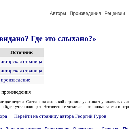
Авторы
Произведения
Рецензии
 видано? Где это слыхано?»
Источник
авторская страница
авторская страница
произведение
 произведения
ие две недели. Счетчик на авторской странице учитывает уникальных чит
он будет учтен один раз. Неизвестные читатели – это пользователи интер
тора
Перейти на страницу автора Георгий Гуров
н
Вход для авторов
Регистрация
О портале
Стихи.ру
Пр