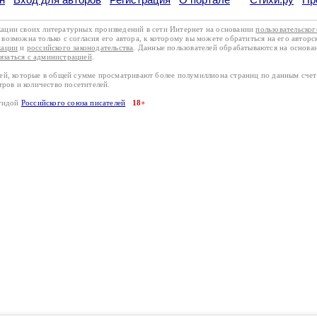
кации своих литературных произведений в сети Интернет на основании
пользовательско
возможна только с согласия его автора, к которому вы можете обратиться на его авторс
кации
и
российского законодательства
. Данные пользователей обрабатываются на основ
вязаться с администрацией
.
лей, которые в общей сумме просматривают более полумиллиона страниц по данным сче
тров и количество посетителей.
эгидой
Российского союза писателей
18+