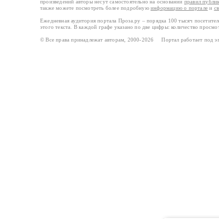
произведений авторы несут самостоятельно на основании
правил публи
также можете посмотреть более подробную
информацию о портале
и
с
Ежедневная аудитория портала Проза.ру – порядка 100 тысяч посетите
этого текста. В каждой графе указано по две цифры: количество просмо
© Все права принадлежат авторам, 2000-2026 Портал работает под 