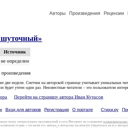
Авторы
Произведения
Рецензии
 шуточный»
Источник
не определен
 произведения
ие две недели. Счетчик на авторской странице учитывает уникальных чит
он будет учтен один раз. Неизвестные читатели – это пользователи интер
тора
Перейти на страницу автора Иван Кутасов
н
Вход для авторов
Регистрация
О портале
Стихи.ру
Пр
кации своих литературных произведений в сети Интернет на основании
пользовательско
возможна только с согласия его автора, к которому вы можете обратиться на его авторс