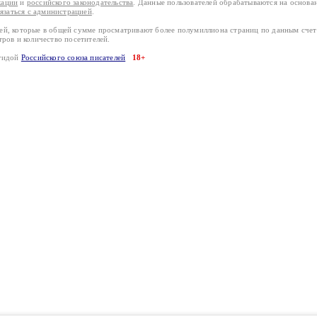
кации
и
российского законодательства
. Данные пользователей обрабатываются на основ
вязаться с администрацией
.
лей, которые в общей сумме просматривают более полумиллиона страниц по данным сче
тров и количество посетителей.
эгидой
Российского союза писателей
18+