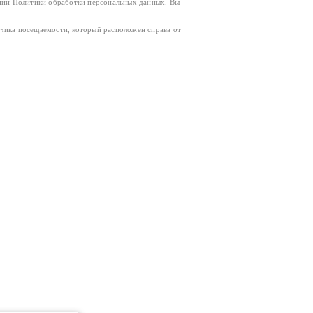
ании
Политики обработки персональных данных
. Вы
тчика посещаемости, который расположен справа от