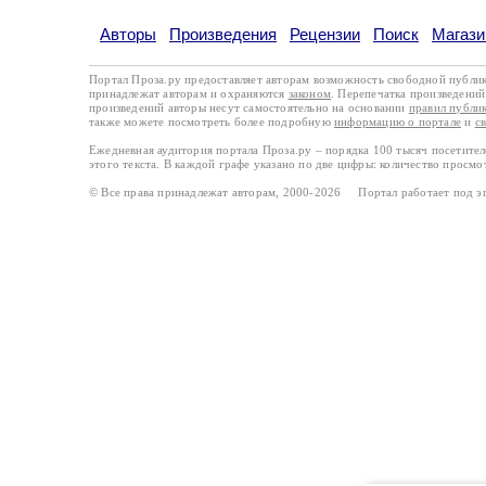
Авторы
Произведения
Рецензии
Поиск
Магази
Портал Проза.ру предоставляет авторам возможность свободной публи
принадлежат авторам и охраняются
законом
. Перепечатка произведений 
произведений авторы несут самостоятельно на основании
правил публи
также можете посмотреть более подробную
информацию о портале
и
с
Ежедневная аудитория портала Проза.ру – порядка 100 тысяч посетите
этого текста. В каждой графе указано по две цифры: количество просмо
© Все права принадлежат авторам, 2000-2026 Портал работает под 