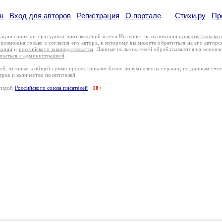
н
Вход для авторов
Регистрация
О портале
Стихи.ру
Пр
кации своих литературных произведений в сети Интернет на основании
пользовательско
возможна только с согласия его автора, к которому вы можете обратиться на его авторс
кации
и
российского законодательства
. Данные пользователей обрабатываются на основ
вязаться с администрацией
.
лей, которые в общей сумме просматривают более полумиллиона страниц по данным сче
тров и количество посетителей.
эгидой
Российского союза писателей
18+