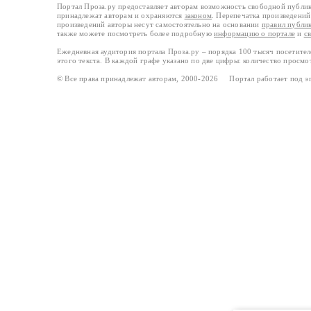
Портал Проза.ру предоставляет авторам возможность свободной публи
принадлежат авторам и охраняются
законом
. Перепечатка произведений 
произведений авторы несут самостоятельно на основании
правил публи
также можете посмотреть более подробную
информацию о портале
и
с
Ежедневная аудитория портала Проза.ру – порядка 100 тысяч посетите
этого текста. В каждой графе указано по две цифры: количество просмо
© Все права принадлежат авторам, 2000-2026 Портал работает под 