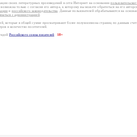
кации своих литературных произведений в сети Интернет на основании
пользовательско
возможна только с согласия его автора, к которому вы можете обратиться на его авторс
кации
и
российского законодательства
. Данные пользователей обрабатываются на основ
вязаться с администрацией
.
лей, которые в общей сумме просматривают более полумиллиона страниц по данным сче
тров и количество посетителей.
эгидой
Российского союза писателей
18+