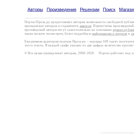
Авторы
Произведения
Рецензии
Поиск
Магази
Портал Проза.ру предоставляет авторам возможность свободной публи
принадлежат авторам и охраняются
законом
. Перепечатка произведений 
произведений авторы несут самостоятельно на основании
правил публи
также можете посмотреть более подробную
информацию о портале
и
с
Ежедневная аудитория портала Проза.ру – порядка 100 тысяч посетите
этого текста. В каждой графе указано по две цифры: количество просмо
© Все права принадлежат авторам, 2000-2026 Портал работает под 