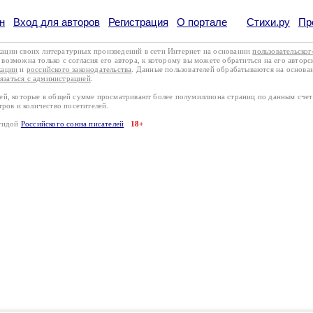
н
Вход для авторов
Регистрация
О портале
Стихи.ру
Пр
кации своих литературных произведений в сети Интернет на основании
пользовательско
возможна только с согласия его автора, к которому вы можете обратиться на его авторс
кации
и
российского законодательства
. Данные пользователей обрабатываются на основ
вязаться с администрацией
.
лей, которые в общей сумме просматривают более полумиллиона страниц по данным сче
тров и количество посетителей.
эгидой
Российского союза писателей
18+