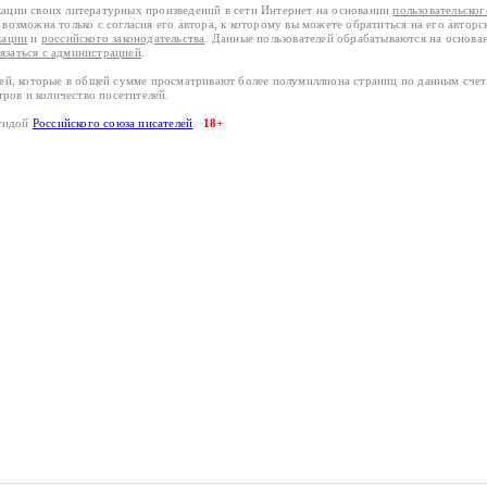
кации своих литературных произведений в сети Интернет на основании
пользовательско
возможна только с согласия его автора, к которому вы можете обратиться на его авторс
кации
и
российского законодательства
. Данные пользователей обрабатываются на основ
вязаться с администрацией
.
лей, которые в общей сумме просматривают более полумиллиона страниц по данным сче
тров и количество посетителей.
эгидой
Российского союза писателей
18+