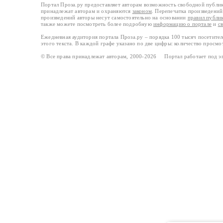
Портал Проза.ру предоставляет авторам возможность свободной публи
принадлежат авторам и охраняются
законом
. Перепечатка произведений 
произведений авторы несут самостоятельно на основании
правил публи
также можете посмотреть более подробную
информацию о портале
и
с
Ежедневная аудитория портала Проза.ру – порядка 100 тысяч посетите
этого текста. В каждой графе указано по две цифры: количество просмо
© Все права принадлежат авторам, 2000-2026 Портал работает под 