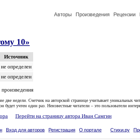
Авторы
Произведения
Рецензии
ому 10»
Источник
не определен
не определен
 произведения
ие две недели. Счетчик на авторской странице учитывает уникальных чит
он будет учтен один раз. Неизвестные читатели – это пользователи интер
тора
Перейти на страницу автора Иван Самгин
н
Вход для авторов
Регистрация
О портале
Стихи.ру
Пр