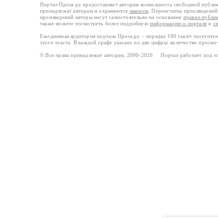
Портал Проза.ру предоставляет авторам возможность свободной публи
принадлежат авторам и охраняются
законом
. Перепечатка произведений 
произведений авторы несут самостоятельно на основании
правил публи
также можете посмотреть более подробную
информацию о портале
и
с
Ежедневная аудитория портала Проза.ру – порядка 100 тысяч посетите
этого текста. В каждой графе указано по две цифры: количество просмо
© Все права принадлежат авторам, 2000-2026 Портал работает под 