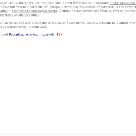
кации своих литературных произведений в сети Интернет на основании
пользовательско
возможна только с согласия его автора, к которому вы можете обратиться на его авторс
кации
и
российского законодательства
. Данные пользователей обрабатываются на основ
вязаться с администрацией
.
лей, которые в общей сумме просматривают более полумиллиона страниц по данным сче
тров и количество посетителей.
эгидой
Российского союза писателей
18+