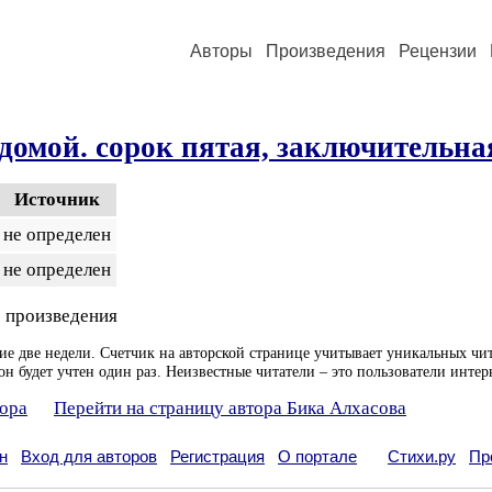
Авторы
Произведения
Рецензии
домой. сорок пятая, заключительна
Источник
не определен
не определен
 произведения
ие две недели. Счетчик на авторской странице учитывает уникальных чит
он будет учтен один раз. Неизвестные читатели – это пользователи интер
тора
Перейти на страницу автора Бика Алхасова
н
Вход для авторов
Регистрация
О портале
Стихи.ру
Пр