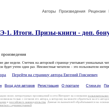
Авторы
Произведения
Рецензии
 ЛЭ-1. Итоги. Призы-книги - доп. бон
 произведения
ие две недели. Счетчик на авторской странице учитывает уникальных чит
он будет учтен один раз. Неизвестные читатели – это пользователи интер
тора
Перейти на страницу автора Евгений Говсиевич
н
Вход для авторов
Регистрация
О портале
Стихи.ру
Пр
кации своих литературных произведений в сети Интернет на основании
пользовательско
возможна только с согласия его автора, к которому вы можете обратиться на его авторс
кации
и
российского законодательства
. Данные пользователей обрабатываются на основ
вязаться с администрацией
.