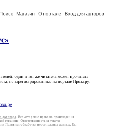
Поиск
Магазин
О портале
Вход для авторов
ус»
ателей: один и тот же читатель может прочитать
нета, не зарегистрированные на портале Проза.ру.
оза.ру
го договора
. Все авторские права на произведения
кой странице. Ответственность за тексты
ании
Политики обработки персональных данных
. Вы