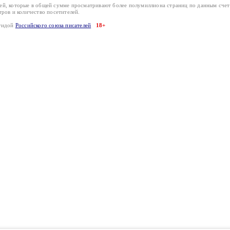
лей, которые в общей сумме просматривают более полумиллиона страниц по данным сче
тров и количество посетителей.
эгидой
Российского союза писателей
18+