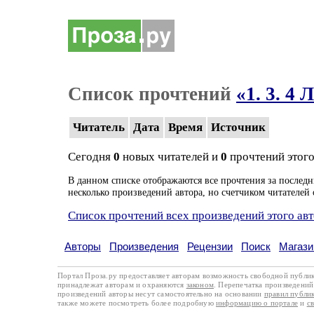
Список прочтений
«1. 3. 4
Читатель
Дата
Время
Источник
Сегодня
0
новых читателей и
0
прочтений этого
В данном списке отображаются все прочтения за последн
несколько произведений автора, но счетчиком читателей 
Список прочтений всех произведений этого ав
Авторы
Произведения
Рецензии
Поиск
Магази
Портал Проза.ру предоставляет авторам возможность свободной публи
принадлежат авторам и охраняются
законом
. Перепечатка произведений 
произведений авторы несут самостоятельно на основании
правил публи
также можете посмотреть более подробную
информацию о портале
и
с