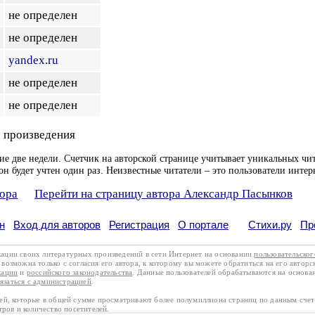
не определен
не определен
yandex.ru
не определен
не определен
 произведения
ие две недели. Счетчик на авторской странице учитывает уникальных чит
он будет учтен один раз. Неизвестные читатели – это пользователи интер
тора
Перейти на страницу автора Александр Пасынков
н
Вход для авторов
Регистрация
О портале
Стихи.ру
Пр
кации своих литературных произведений в сети Интернет на основании
пользовательско
возможна только с согласия его автора, к которому вы можете обратиться на его авторс
кации
и
российского законодательства
. Данные пользователей обрабатываются на основ
вязаться с администрацией
.
лей, которые в общей сумме просматривают более полумиллиона страниц по данным сче
тров и количество посетителей.