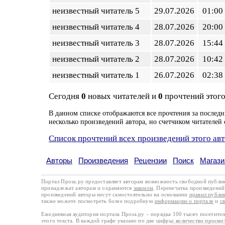
неизвестный читатель 5
29.07.2026
01:00
неизвестный читатель 4
28.07.2026
20:00
неизвестный читатель 3
28.07.2026
15:44
неизвестный читатель 2
28.07.2026
10:42
неизвестный читатель 1
26.07.2026
02:38
Сегодня
0
новых читателей и
0
прочтений этого
В данном списке отображаются все прочтения за последн
несколько произведений автора, но счетчиком читателей 
Список прочтений всех произведений этого ав
Авторы
Произведения
Рецензии
Поиск
Магази
Портал Проза.ру предоставляет авторам возможность свободной публи
принадлежат авторам и охраняются
законом
. Перепечатка произведений 
произведений авторы несут самостоятельно на основании
правил публи
также можете посмотреть более подробную
информацию о портале
и
с
Ежедневная аудитория портала Проза.ру – порядка 100 тысяч посетите
этого текста. В каждой графе указано по две цифры: количество просмо