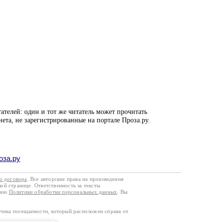
ателей: один и тот же читатель может прочитать
нета, не зарегистрированные на портале Проза.ру.
оза.ру
го договора
. Все авторские права на произведения
кой странице. Ответственность за тексты
ании
Политики обработки персональных данных
. Вы
тчика посещаемости, который расположен справа от