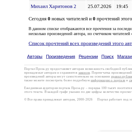
Михаил Харитонов 2
25.07.2026
19:45
Сегодня
0
новых читателей и
0
прочтений этого
В данном списке отображаются все прочтения за последн
несколько произведений автора, но счетчиком читателей 
Список прочтений всех произведений этого ав
Авторы
Произведения
Рецензии
Поиск
Магази
Портал Проза.ру предоставляет авторам возможность свободной публи
принадлежат авторам и охраняются
законом
. Перепечатка произведений 
произведений авторы несут самостоятельно на основании
правил публи
также можете посмотреть более подробную
информацию о портале
и
с
Ежедневная аудитория портала Проза.ру – порядка 100 тысяч посетите
этого текста. В каждой графе указано по две цифры: количество просмо
© Все права принадлежат авторам, 2000-2026 Портал работает под 