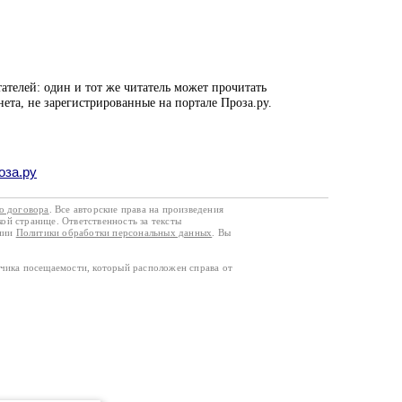
ателей: один и тот же читатель может прочитать
нета, не зарегистрированные на портале Проза.ру.
оза.ру
го договора
. Все авторские права на произведения
кой странице. Ответственность за тексты
ании
Политики обработки персональных данных
. Вы
тчика посещаемости, который расположен справа от