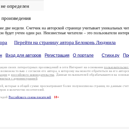
не определен
 произведения
ие две недели. Счетчик на авторской странице учитывает уникальных чит
он будет учтен один раз. Неизвестные читатели – это пользователи интер
тора
Перейти на страницу автора Белоконь Людмила
н
Вход для авторов
Регистрация
О портале
Стихи.ру
Пр
кации своих литературных произведений в сети Интернет на основании
пользовательско
возможна только с согласия его автора, к которому вы можете обратиться на его авторс
кации
и
российского законодательства
. Данные пользователей обрабатываются на основ
вязаться с администрацией
.
лей, которые в общей сумме просматривают более полумиллиона страниц по данным сче
тров и количество посетителей.
эгидой
Российского союза писателей
18+